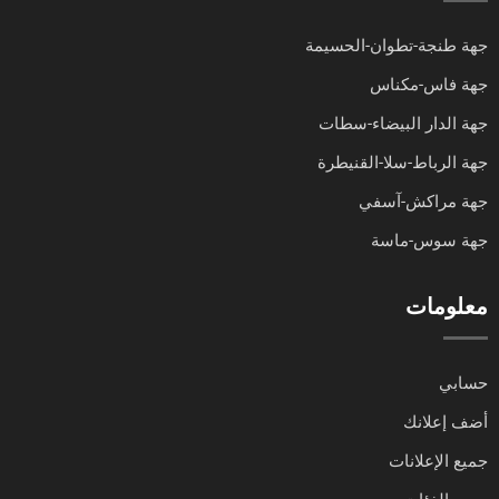
جهة طنجة-تطوان-الحسيمة
جهة فاس-مكناس
جهة الدار البيضاء-سطات
جهة الرباط-سلا-القنيطرة
جهة مراكش-آسفي
جهة سوس-ماسة
معلومات
حسابي
أضف إعلانك
جميع الإعلانات