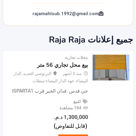
rajamahloub.1992@gmail.com
جميع إعلانات Raja Raja
محلات تجارية
بيع محل تجاري 56 متر
منذ 3 أشهر
البرنوصي الجديد
,
الدار
البيضاء
,
جهة الدار البيضاء-سطات
حي قدس .فدان الخير قرب ISPARTA1
للبيع
184 مشاهدة
1,300,000
د.م.
(قابل للتفاوض)