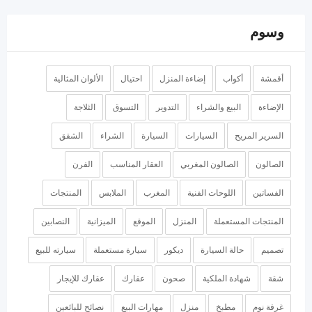
وسوم
أقمشة
أكواب
إضاءة المنزل
احتيال
الألوان المثالية
الإضاءة
البيع والشراء
التدوير
التسوق
الثلاجة
السرير المريح
السيارات
السيارة
الشراء
الشقق
الصالون
الصالون المغربي
العقار المناسب
الفرن
الفساتين
اللوحات الفنية
المغرب
الملابس
المنتجات
المنتجات المستعملة
المنزل
الموقع
الميزانية
النصابين
تصميم
حالة السيارة
ديكور
سيارة مستعملة
سيارته للبيع
شقة
شهادة الملكية
صحون
عقارك
عقارك للإيجار
غرفة نوم
مطبخ
منزل
مهارات البيع
نصائح للبائعين