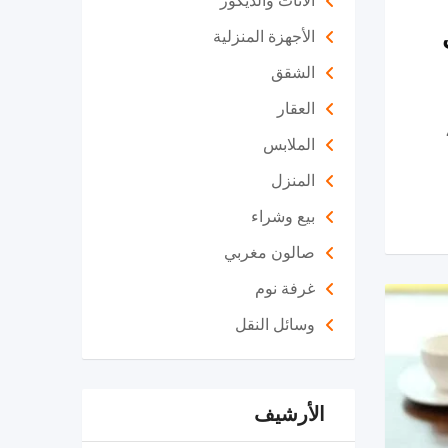
الأثاث والديكور
الأجهزة المنزلية
الشقق
العقار
الملابس
المنزل
بيع وشراء
صالون مغربي
غرفة نوم
وسائل النقل
الأرشيف