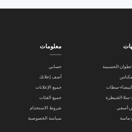
هات
معلومات
تطوان-الحسيمة
حسابي
مكناس
أضف إعلانك
البيضاء-سطات
جميع الإعلانات
-سلا-القنيطرة
جميع الفئات
ش-آسفي
شروط الاستخدام
ماسة
سياسة الخصوصية