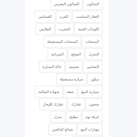
الصالون
الصالون المغربي
العقار المناسب
الفرن
الفساتين
اللوحات الفنية
المغرب
الملابس
المنتجات
المنتجات المستعملة
المنزل
الموقع
الميزانية
النصابين
تصميم
حالة السيارة
ديكور
سيارة مستعملة
سيارته للبيع
شقة
شهادة الملكية
صحون
عقارك
عقارك للإيجار
غرفة نوم
مطبخ
منزل
مهارات البيع
نصائح للبائعين