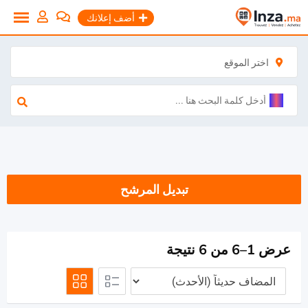
نتقل
أضف إعلانك
لى
لمحتوى
اختر الموقع
تبديل المرشح
عرض 1–6 من 6 نتيجة