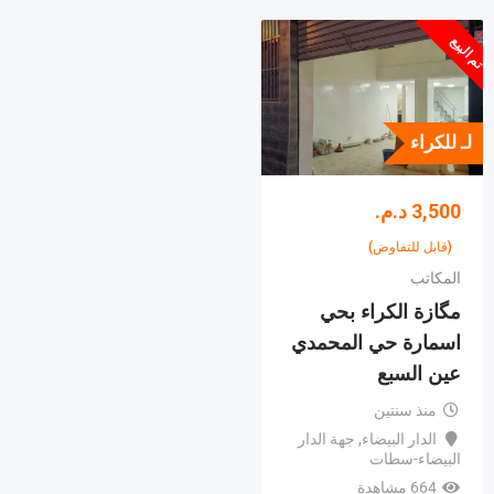
تم البيع
لـ للكراء
3,500
د.م.
(قابل للتفاوض)
المكاتب
مگازة الكراء بحي
اسمارة حي المحمدي
عين السبع
منذ سنتين
الدار البيضاء
,
جهة الدار
البيضاء-سطات
664 مشاهدة