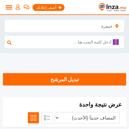
نتقل
أضف إعلانك
لى
لمحتوى
خنيفرة
تبديل المرشح
عرض نتيجة واحدة