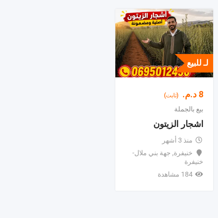
لـ للبيع
8
د.م.
(ثابت)
بيع بالجملة
اشجار الزيتون
منذ 3 أشهر
خنيفرة
,
جهة بني ملال-
خنيفرة
184 مشاهدة