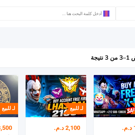
 نتيجة
لـ للبيع
لـ للبيع
د.م.
2,100
د.م.
3,500