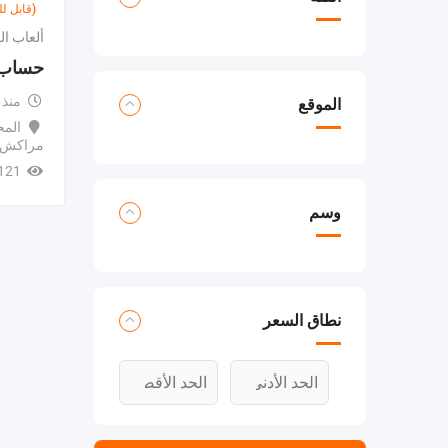
(قابل ل
ألعاب ال
حساب ف
منذ
الموقع
المح
مراكش-
121 مشاهد
وسم
نطاق السعر