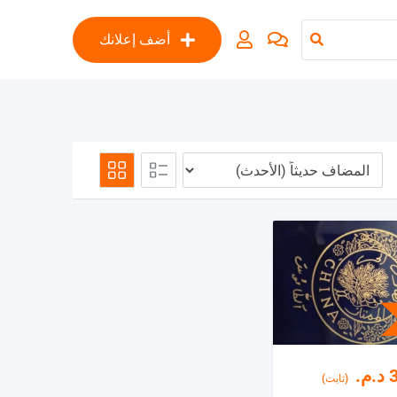
أضف إعلانك
د.م.
(ثابت)