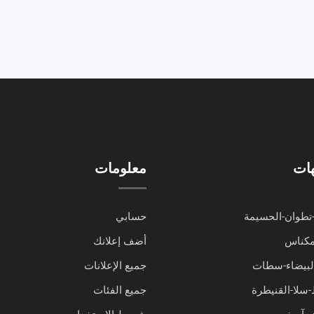
هات
معلومات
تطوان-الحسيمة
حسابي
مكناس
أضف إعلانك
البيضاء-سطات
جميع الإعلانات
-سلا-القنيطرة
جميع الفئات