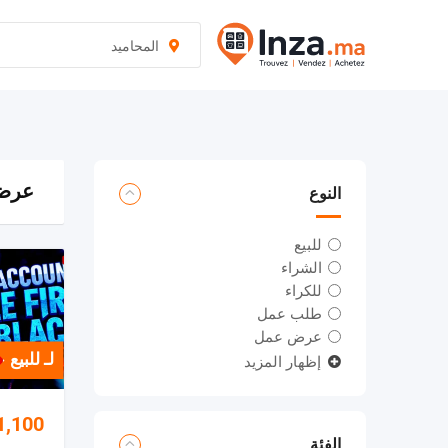
نتقل
لى
المحاميد
لمحتوى
عرض 1–3 من 3
النوع
للبيع
الشراء
للكراء
طلب عمل
عرض عمل
لـ للبيع
إظهار المزيد
1,100
الفئة