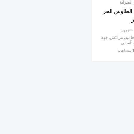
المنزلية
لطاوس الحر
ز
 شهرين
حاميد
,
مراكش
,
جهة
-آسفي
دة