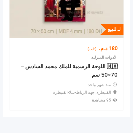
لـ للبيع
180
د.م.
(ثابت)
الأدوات المنزلية
🇲🇦 اللوحة الرسمية للملك محمد السادس –
70×50 سم
منذ شهر واحد
القنيطرة
,
جهة الرباط-سلا-القنيطرة
95 مشاهدة