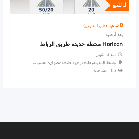
لـ للبيع
0
د.م.
(قابل للتفاوض)
بقع أرضية
Horizon محطة جديدة طريق الرباط
منذ 3 أشهر
وسط المدينة
,
طنجة
,
جهة طنجة-تطوان-الحسيمة
186 مشاهدة