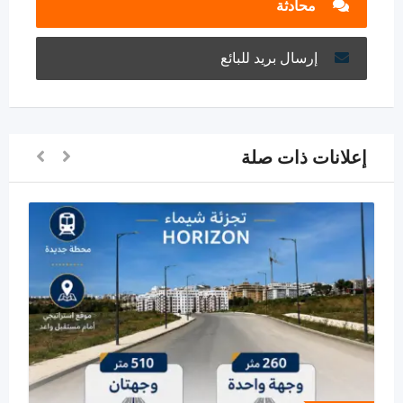
محادثة
إرسال بريد للبائع
إعلانات ذات صلة