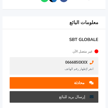
معلومات البائع
SBT GLOBALE
غير متصل الآن
0666850XXX
انقر لإظهار رقم الهاتف
محادثة
إرسال بريد للبائع