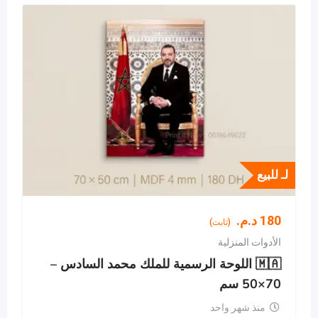
لـ للبيع
180
د.م.
(ثابت)
الأدوات المنزلية
🇲🇦 اللوحة الرسمية للملك محمد السادس –
70×50 سم
منذ شهر واحد