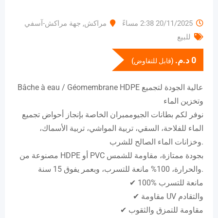
20/11/2025 2:38 مساءً
مراكش
,
جهة مراكش-آسفي
للبيع
0
د.م.
(قابل للتفاوض)
Bâche à eau / Géomembrane HDPE عالية الجودة لتجميع
وتخزين الماء
نوفر لكم بطانات الجيوممبران الخاصة بإنجاز أحواض تجميع
الماء للفلاحة، السقي، تربية المواشي، تربية الأسماك،
وخزانات الماء الصالح للشرب.
مصنوعة من HDPE أو PVC بجودة ممتازة، مقاومة للشمس
والحرارة، 100% مانعة للتسرب، وبعمر يفوق 15 سنة.
✔ 100% مانعة للتسرب
✔ مقاومة UV والتقادم
✔ مقاومة للتمزق والثقوب