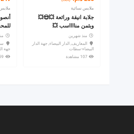
ملابس نسائية
ملابس 
جلابة انيقة ورائعة 💥😍💥
أنصوم
وبثمن منااااسب 💥
للمحج
منذ شهرين
منذ 3 
المعاريف
,
الدار البيضاء
,
جهة الدار
سي
البيضاء-سطات
جهة ال
107 مشاهدة
159 مش