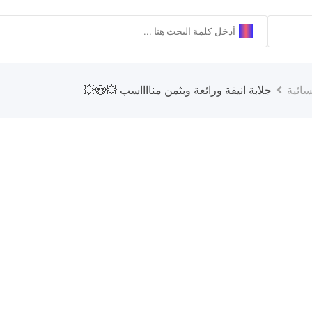
ائية
جلابة انيقة ورائعة وبثمن منااااسب 💥😍💥