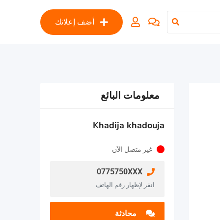
أضف إعلانك
معلومات البائع
Khadija khadouja
غير متصل الآن
0775750XXX
انقر لإظهار رقم الهاتف
محادثة