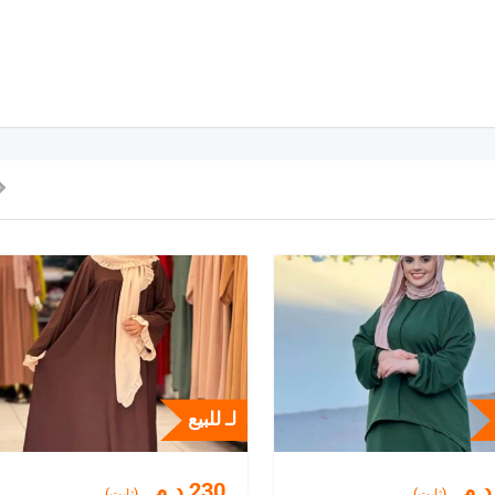
لـ للبيع
د.م.
230
د.م.
(ثابت)
(ثابت)