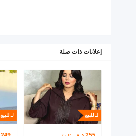
إعلانات ذات صلة
لـ للبيع
لـ للبيع
255
د.م.
249
(ثابت)