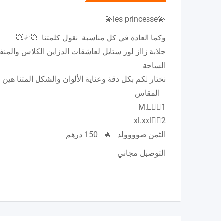
💫les princesse💫
وكما العادة في كل مناسبة نقول كلمتنا 💥☄💥
جلابة زااز لوز ستايل لعاشقات الدزاين الكلاس والمن
الساحة
نختار لكم بكل دقة وعناية الألوان والشكل المتنا هي
المقاس
1👉🏻M.L
2👉🏻xl.xxl
الثمن صوووولد 🔥 150 درهم
التوصيل مجاني