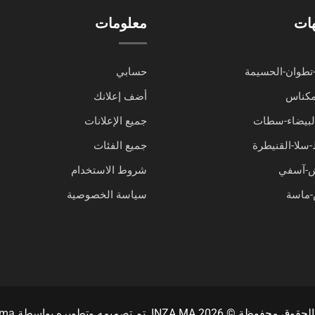
هات
معلومات
تطوان-الحسيمة
حسابي
مكناس
أضف إعلانك
البيضاء-سطات
جميع الإعلانات
-سلا-القنيطرة
جميع الفئات
ش-آسفي
شروط الاستخدام
ماسة
سياسة الخصوصية
حفوظة © INZA.MA 2026. تم تصميمه وتطويره بواسطة
.ma