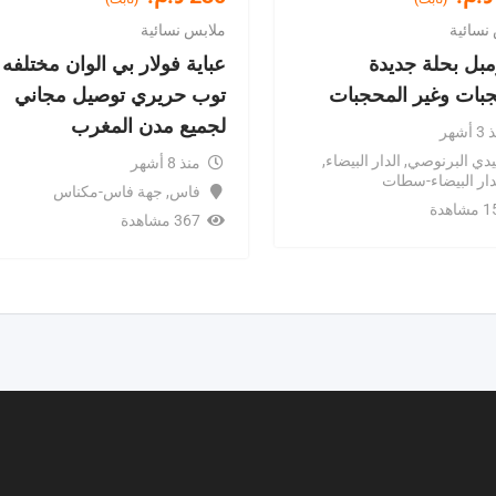
نسائية
ملابس نسائية
بل بحلة جديدة
عباية فولار بي الوان مختلفه
بات وغير المحجبات
توب حريري توصيل مجاني
لجميع مدن المغرب
أشهر
دي البرنوصي
,
الدار البيضاء
,
منذ 8 أشهر
دار البيضاء-سطات
فاس
,
جهة فاس-مكناس
اهدة
367 مشاهدة