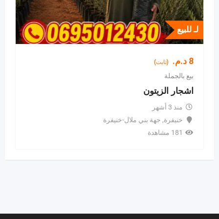
لـ للبيع
8
د.م.
(ثابت)
بيع بالجملة
اشجار الزيتون
منذ 3 أشهر
خنيفرة
,
جهة بني ملال-خنيفرة
181 مشاهدة