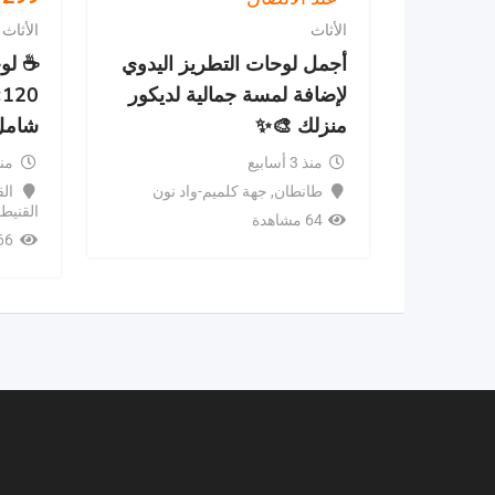
الأثاث
الأثاث
​أجمل لوحات التطريز اليدوي
☕ لو
لإضافة لمسة جمالية لديكور
منزلك 🎨✨
شامل
منذ 3 أسابيع
منذ 4 أ
طانطان
,
جهة كلميم-واد نون
الق
القنيط
64 مشاهدة
66 مشاه