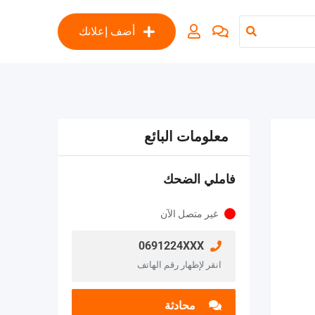
أضف إعلانك
معلومات البائع
فاملي الضحك
غير متصل الآن
0691224XXX
انقر لإظهار رقم الهاتف
محادثة