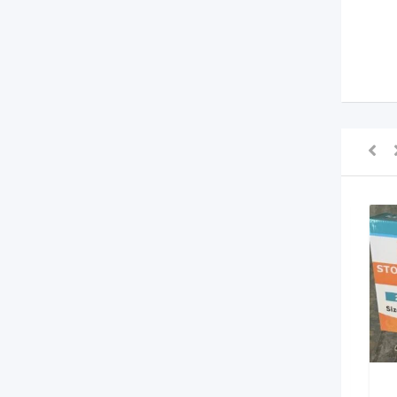
لـ للبيع
لـ للبيع
0
د.م.
(قابل للتفاوض)