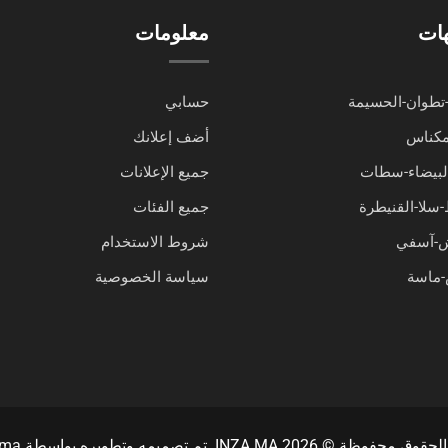
هات
معلومات
تطوان-الحسيمة
حسابي
مكناس
أضف إعلانك
البيضاء-سطات
جميع الإعلانات
-سلا-القنيطرة
جميع الفئات
ش-آسفي
شروط الاستخدام
ماسة
سياسة الخصوصية
حفوظة © INZA.MA 2026. تم تصميمه وتطويره بواسطة
.ma