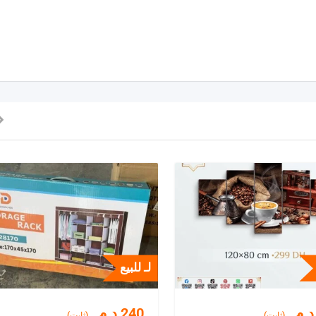
لـ للبيع
د.م.
240
د.م.
(ثابت)
(ثابت)