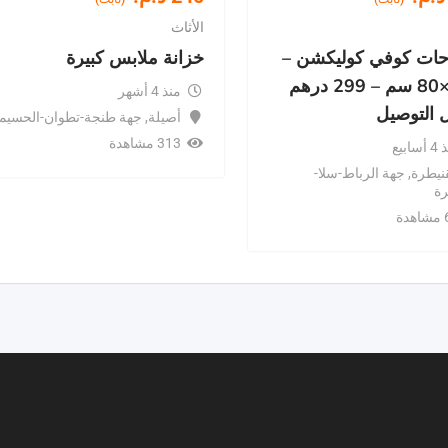
الأثاث
حات كوفي كوليكشن –
خزانة ملابس كبيرة
120×80 سم – 299 درهم
منذ 4 أشهر
 التوصيل
أصيلة
,
جهة طنجة-تطوان-الحسيم
313 مشاهدة
سابيع
نيطرة
,
جهة الرباط-سلا-
رة
دة