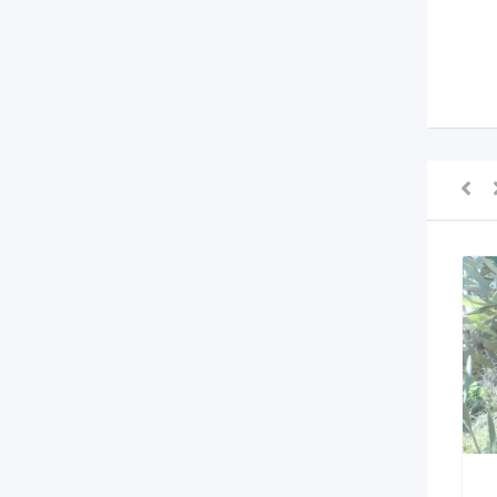
لـ للكراء
لـ للبيع
2,000
د.م.
عند الاتصال