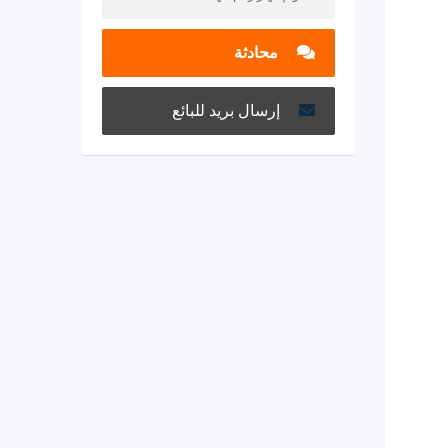
محادثة
إرسال بريد للبائع