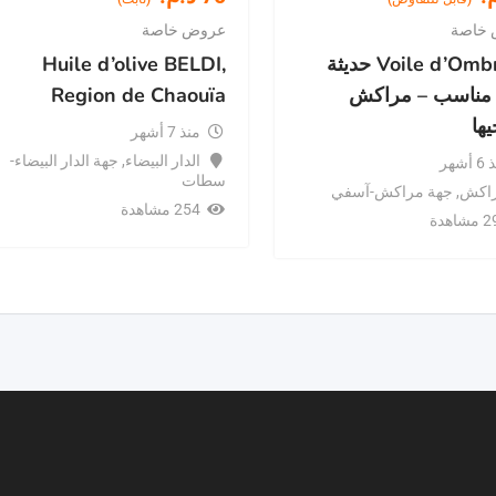
خاصة
عروض خاصة
Voile d’Ombrage حديثة
Huile d’olive BELDI,
 مناسب – مراكش
Region de Chaouïa
يها
منذ 7 أشهر
الدار البيضاء
,
جهة الدار البيضاء-
أشهر
سطات
اكش
,
جهة مراكش-آسفي
254 مشاهدة
اهدة