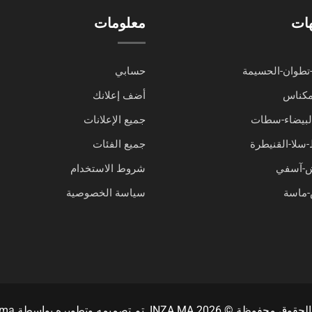
هات
معلومات
تطوان-الحسيمة
حسابي
مكناس
أضف إعلانك
البيضاء-سطات
جميع الإعلانات
-سلا-القنيطرة
جميع الفئات
ش-آسفي
شروط الاستخدام
ماسة
سياسة الخصوصية
حفوظة © INZA.MA 2026. تم تصميمه وتطويره بواسطة
.ma