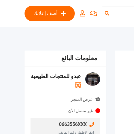
أضف إعلانك
معلومات البائع
عبدو للمنتجات الطبيعية
عرض المتجر
غير متصل الآن
0663556XXX
انقر لإظهار رقم الهاتف