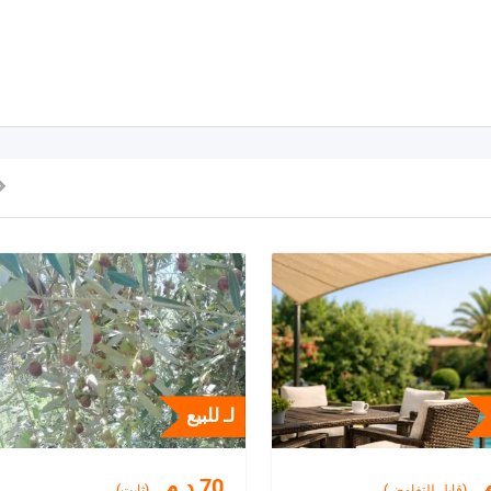
لـ للبيع
.
70
د.م.
(قابل للتفاوض)
(ثابت)