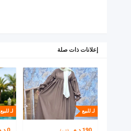
إعلانات ذات صلة
لـ للبيع
لـ للبيع
190
د.م.
0
د.م
(ثابت)