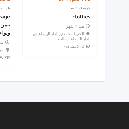
عروض خاصة
عروض 
clothes
بثمن
منذ 4 أشهر
ونواح
الحي المحمدي
,
الدار البيضاء
,
جهة
الدار البيضاء-سطات
منذ 6 
300 مشاهدة
مر
296 مش