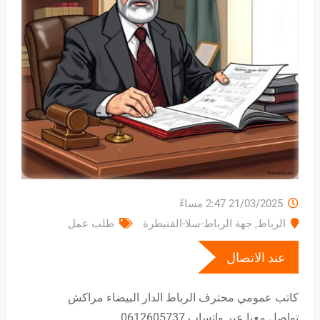
21/03/2025 2:47 مساءً
الرباط
,
جهة الرباط-سلا-القنيطرة
طلب عمل
عند الاتصال
كاتب عمومي محترف الرباط الدار البيضاء مراكش
تواصل معنا عبر واتساب 0612605737