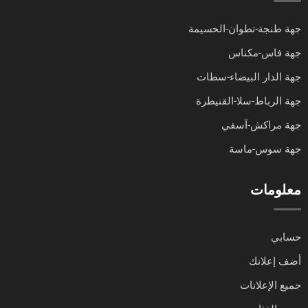
جهة طنجة-تطوان-الحسيمة
جهة فاس-مكناس
جهة الدار البيضاء-سطات
جهة الرباط-سلا-القنيطرة
جهة مراكش-آسفي
جهة سوس-ماسة
معلومات
حسابي
أضف إعلانك
جميع الإعلانات