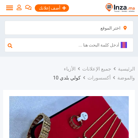
نتقل
أضف إعلانك
لى
لمحتوى
اختر الموقع
الرئيسية
جميع الإعلانات
الأزياء
والموضة
أكسسورات
كولي بلدي 10