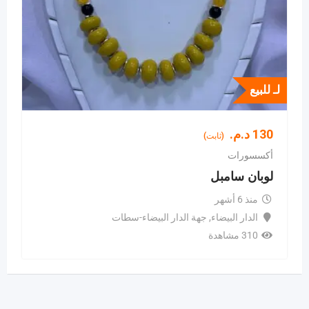
لـ للبيع
130
د.م.
(ثابت)
أكسسورات
لوبان سامبل
منذ 6 أشهر
الدار البيضاء
,
جهة الدار البيضاء-سطات
310 مشاهدة