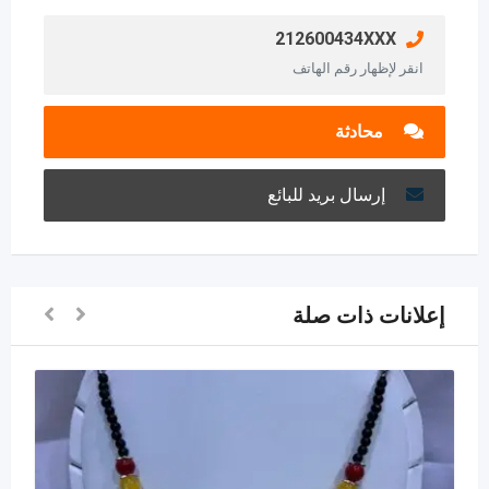
212600434XXX
انقر لإظهار رقم الهاتف
محادثة
إرسال بريد للبائع
إعلانات ذات صلة