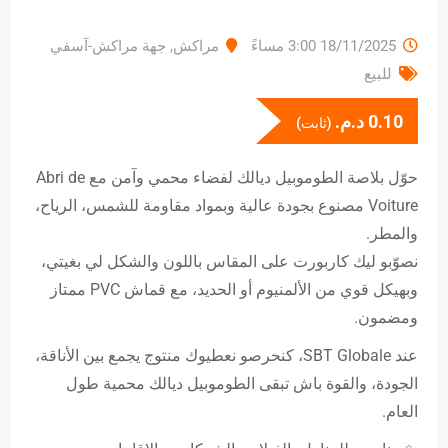
18/11/2025 3:00 مساءً
مراكش
,
جهة مراكش-آسفي
للبيع
0.10
د.م.
(ثابت)
حوّل بلاصة الطوموبيل ديالك لفضاء محمي وآمن مع Abri de
Voiture مصنوع بجودة عالية وبمواد مقاومة للشمس، الرياح،
والمطر.
نصوّبو ليك كاربورت على المقاس باللون والشكل لي بغيتي،
وبهيكل قوي من الألمنيوم أو الحديد، مع قماش PVC ممتاز
ومضمون.
عند SBT Globale، كنحرصو نعطيوك منتوج يجمع بين الأناقة،
الجودة، والقوة باش تبقى الطوموبيل ديالك محمية طول
العام.