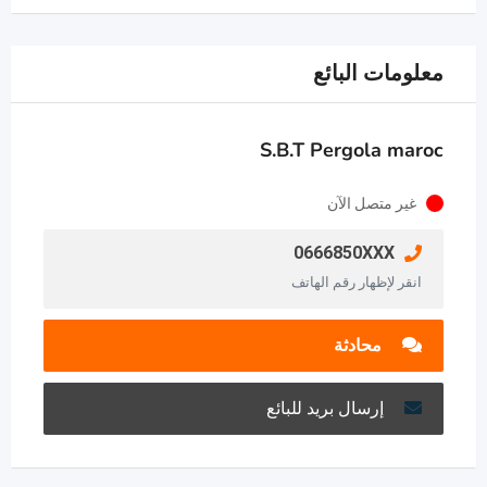
معلومات البائع
S.B.T Pergola maroc
غير متصل الآن
0666850XXX
انقر لإظهار رقم الهاتف
محادثة
إرسال بريد للبائع