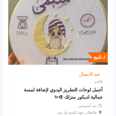
لـ للبيع
عند الاتصال
الأثاث
​أجمل لوحات التطريز اليدوي لإضافة لمسة
جمالية لديكور منزلك 🎨✨
منذ أسبوعين
طانطان
,
جهة كلميم-واد نون