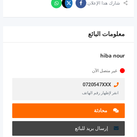
شارك هذا الإعلان:
معلومات البائع
hiba nour
غير متصل الآن
0720547XXX
انقر لإظهار رقم الهاتف
محادثة
إرسال بريد للبائع