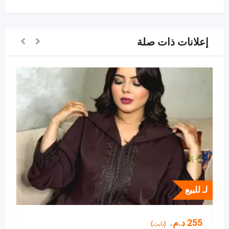
إعلانات ذات صلة
لـ للبيع
255
د.م.
(ثابت)