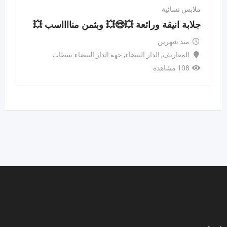
ملابس نسائية
جلابة انيقة ورائعة 💥😍💥 وبثمن منااااسب 💥
منذ شهرين
المعاريف
,
الدار البيضاء
,
جهة الدار البيضاء-سطات
108 مشاهدة