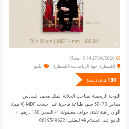
27/06/2026 10:14 مساءً
القنيطرة
,
جهة الرباط-سلا-القنيطرة
للبيع
180
د.م.
(ثابت)
اللوحة الرسمية لصاحب الجلالة الملك محمد السادس،
مقاس 70×50 سم، طباعة فاخرة على خشب MDF (4 مم).
ألوان زاهية ثابتة، حواف مصقولة. ✅ السعر: 180 درهم ✅
الدفع عند الاستلام 📲 للطلب: 0619549622