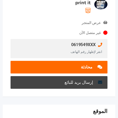
print it
عرض المتجر
غير متصل الآن
0619549XXX
انقر لإظهار رقم الهاتف
محادثة
إرسال بريد للبائع
الموقع