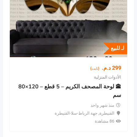
لـ للبيع
299
د.م.
(ثابت)
الأدوات المنزلية
🕋 لوحة المصحف الكريم – 5 قطع – 120×80
سم
منذ شهر واحد
القنيطرة
,
جهة الرباط-سلا-القنيطرة
86 مشاهدة