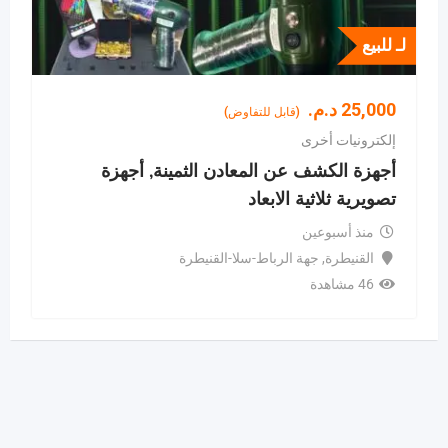
لـ للبيع
25,000
د.م.
(قابل للتفاوض)
إلكترونيات أخرى
أجهزة الكشف عن المعادن الثمينة, أجهزة
تصويرية ثلاثية الابعاد
منذ أسبوعين
القنيطرة
,
جهة الرباط-سلا-القنيطرة
46 مشاهدة