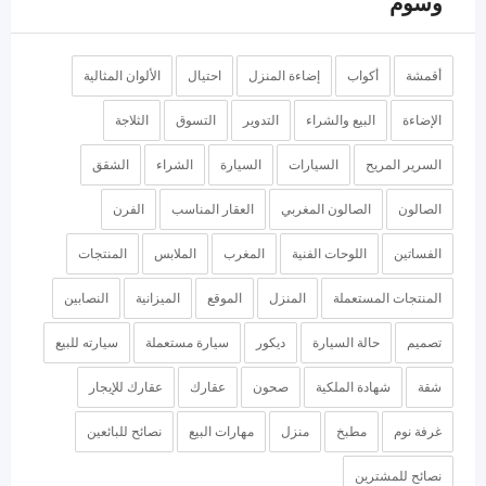
وسوم
أقمشة
أكواب
إضاءة المنزل
احتيال
الألوان المثالية
الإضاءة
البيع والشراء
التدوير
التسوق
الثلاجة
السرير المريح
السيارات
السيارة
الشراء
الشقق
الصالون
الصالون المغربي
العقار المناسب
الفرن
الفساتين
اللوحات الفنية
المغرب
الملابس
المنتجات
المنتجات المستعملة
المنزل
الموقع
الميزانية
النصابين
تصميم
حالة السيارة
ديكور
سيارة مستعملة
سيارته للبيع
شقة
شهادة الملكية
صحون
عقارك
عقارك للإيجار
غرفة نوم
مطبخ
منزل
مهارات البيع
نصائح للبائعين
نصائح للمشترين