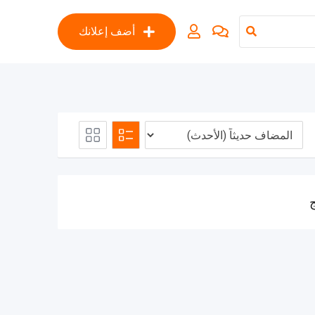
أضف إعلانك
ج