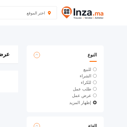
نتقل
لى
اختر الموقع
لمحتوى
عرض 0 نت
النوع
للبيع
الشراء
للكراء
طلب عمل
عرض عمل
إظهار المزيد
الفئة