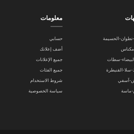
هات
معلومات
تطوان-الحسيمة
حسابي
مكناس
أضف إعلانك
البيضاء-سطات
جميع الإعلانات
-سلا-القنيطرة
جميع الفئات
ش-آسفي
شروط الاستخدام
ماسة
سياسة الخصوصية