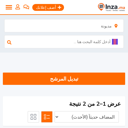
نتقل
أضف إعلانك
لى
لمحتوى
مديونة
تبديل المرشح
عرض 1–2 من 2 نتيجة