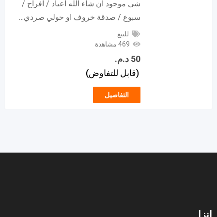
شى موجود ان شاء الله اعياد / افراح /
سبوع / صدقة خروف او حولي صردي…
للبيع
469 مشاهدة
50
د.م.
(قابل للتفاوض)
التفاصيل
إنزا