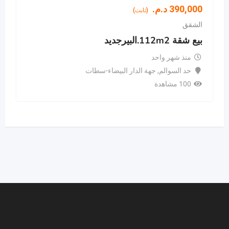
390,000
د.م.
(ثابت)
الشقق
بيع شقة 112m2.البيرجديد
منذ شهر واحد
حد السوالم
,
جهة الدار البيضاء-سطات
100 مشاهدة