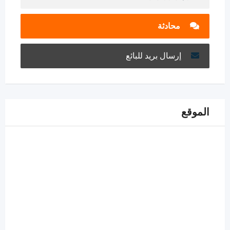
محادثة
إرسال بريد للبائع
الموقع