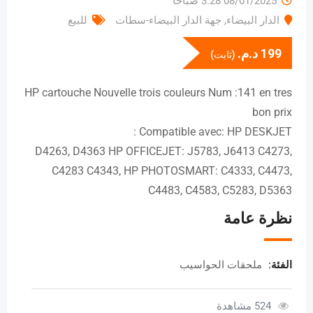
08/01/2025 3:28 صباحًا
الدار البيضاء
,
جهة الدار البيضاء-سطات
للبيع
199
د.م.
(ثابت)
HP cartouche Nouvelle trois couleurs Num :141 en tres
bon prix
Compatible avec: HP DESKJET :
D4263, D4363 HP OFFICEJET: J5783, J6413 C4273,
C4283 C4343, HP PHOTOSMART: C4333, C4473,
C4483, C4583, C5283, D5363
نظرة عامة
الفئة:
ملحقات الحواسيب
524 مشاهدة